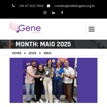
+55 47 3321 7800
contato@institutogene.org.br
MONTH:
MAIO 2025
HOME
»
2025
»
MAIO