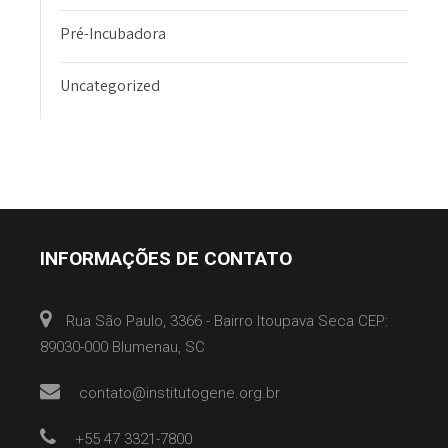
Pré-Incubadora
Uncategorized
INFORMAÇÕES DE CONTATO
Rua São Paulo, 3366 - Bairro Itoupava Seca CEP:
89030-000 Blumenau, SC
contato@institutogene.org.br
+55 47 3321-7800