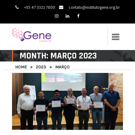
+55 47 3321 7800
contato@institutogene.org.br
MONTH:
MARÇO 2023
HOME
»
2023
»
MARÇO