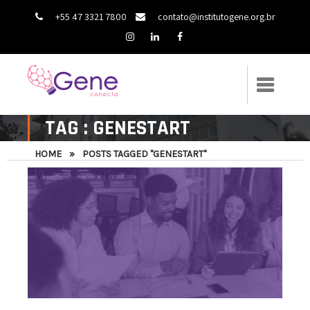
+55 47 3321 7800
contato@institutogene.org.br
TAG : GENESTART
HOME
»
POSTS TAGGED "GENESTART"