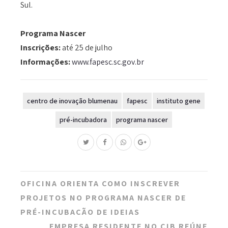
Sul.
Programa Nascer
Inscrições:
até 25 de julho
Informações:
www.fapesc.sc.gov.br
centro de inovação blumenau
fapesc
instituto gene
pré-incubadora
programa nascer
Post
OFICINA ORIENTA COMO INSCREVER
navigation
PROJETOS NO PROGRAMA NASCER DE
PRÉ-INCUBAÇÃO DE IDEIAS
EMPRESA RESIDENTE NO CIB REÚNE