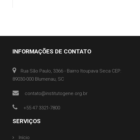
INFORMAÇÕES DE CONTATO
Rua São Paulo, 3366 - Bairro Itoupava Seca CEP:
89030-000 Blumenau, SC
contato@institutogene.org.br
+55 47 3321-7800
SERVIÇOS
Início