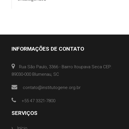
INFORMAÇÕES DE CONTATO
Rua São Paulo, 3366 - Bairro Itoupava Seca CEP:
89030-000 Blumenau, SC
contato@institutogene.org.br
+55 47 3321-7800
SERVIÇOS
Início