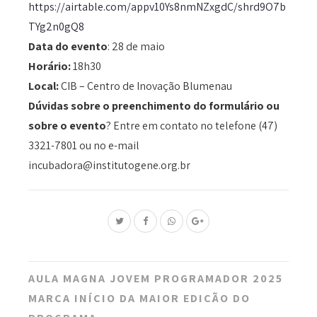
https://airtable.com/appv10Ys8nmNZxgdC/shrd9O7b
TYg2n0gQ8
Data do evento
: 28 de maio
Horário:
18h30
Local:
CIB – Centro de Inovação Blumenau
Dúvidas sobre o preenchimento do formulário ou
sobre o evento
? Entre em contato no telefone (47)
3321-7801 ou no e-mail
incubadora@institutogene.org.br
Post
AULA MAGNA JOVEM PROGRAMADOR 2025
navigation
MARCA INÍCIO DA MAIOR EDIÇÃO DO