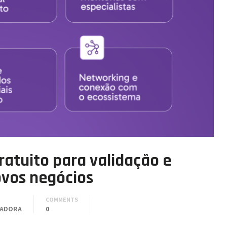
ratuito para validação e
ovos negócios
COMMENTS
BADORA
0