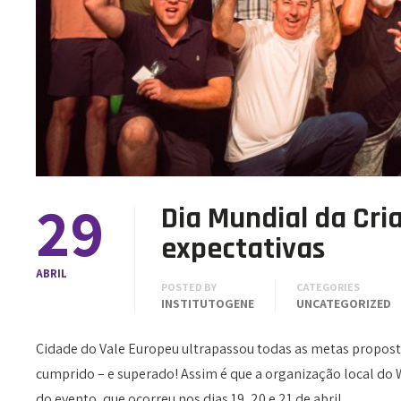
29
Dia Mundial da Cri
expectativas
ABRIL
POSTED BY
CATEGORIES
INSTITUTOGENE
UNCATEGORIZED
Cidade do Vale Europeu ultrapassou todas as metas propos
cumprido – e superado! Assim é que a organização local do 
do evento, que ocorreu nos dias 19, 20 e 21 de abril….