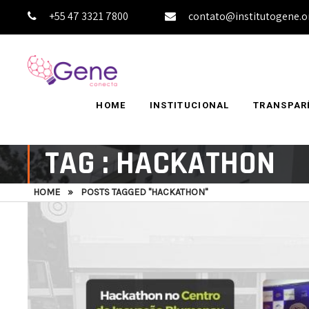
+55 47 3321 7800
contato@institutogene.o
HOME
INSTITUCIONAL
TRANSPAR
TAG : HACKATHON
HOME
»
POSTS TAGGED "HACKATHON"