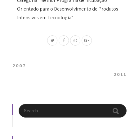
categoria “Melhor Programa de Incubação
Orientado para o Desenvolvimento de Produtos
Intensivos em Tecnologia”.
Post
2007
navigation
2011