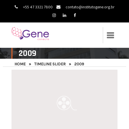
+55 47 3321 7800
contato@institutogene.org.br
2009
HOME
»
TIMELINE SLIDER
»
2009