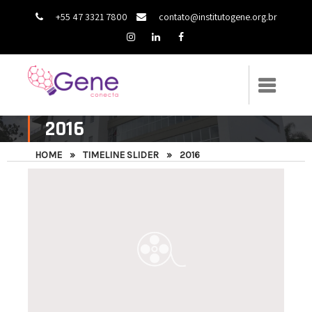
+55 47 3321 7800
contato@institutogene.org.br
2016
HOME
»
TIMELINE SLIDER
»
2016